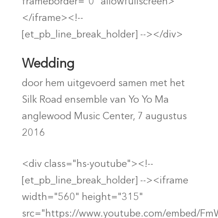
frameborder="0" allowfullscreen>
</iframe><!--
[et_pb_line_break_holder] --></div>
Wedding
door hem uitgevoerd samen met het
Silk Road ensemble van Yo Yo Ma
anglewood Music Center, 7 augustus
2016
<div class="hs-youtube"><!--
[et_pb_line_break_holder] --><iframe
width="560" height="315"
src="https://www.youtube.com/embed/F