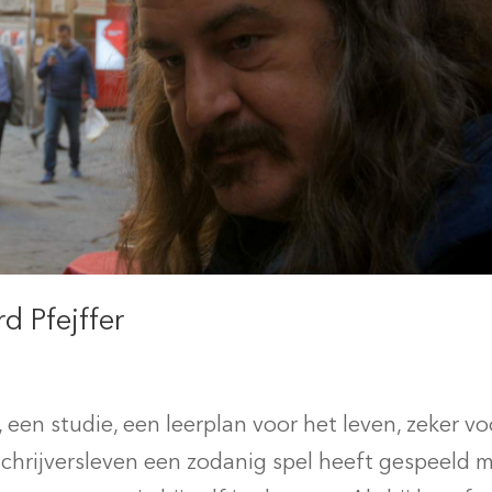
d Pfejffer
 een studie, een leerplan voor het leven, zeker vo
le schrijversleven een zodanig spel heeft gespeeld 